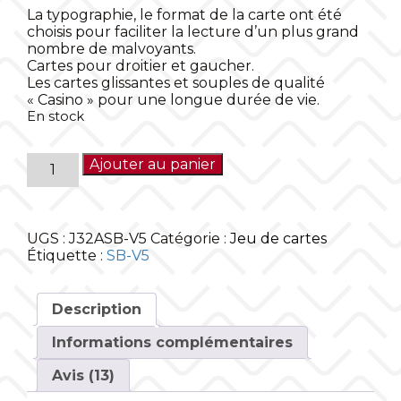
La typographie, le format de la carte ont été
choisis pour faciliter la lecture d’un plus grand
nombre de malvoyants.
Cartes pour droitier et gaucher.
Les cartes glissantes et souples de qualité
« Casino » pour une longue durée de vie.
En stock
Ajouter au panier
QUANTITÉ
DE
JEU
UGS :
J32ASB-V5
Catégorie :
Jeu de cartes
Étiquette :
SB-V5
DE
CARTES
Description
AGRANDIES
Informations complémentaires
SANS
Avis (13)