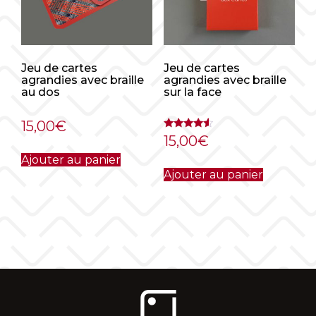
Jeu de cartes
Jeu de cartes
agrandies avec braille
agrandies avec braille
au dos
sur la face
15,00
€
Note
15,00
€
4.33
sur 5
Ajouter au panier
Ajouter au panier