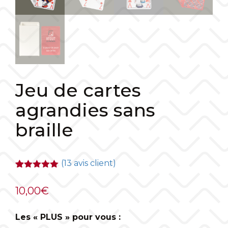
Jeu de cartes
agrandies sans
braille
(
13
avis client)
Noté
11
4.91
sur 5
10,00
€
basé sur
notations
client
Les « PLUS » pour vous :